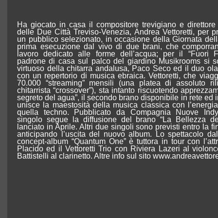
Ha giocato in casa il compositore trevigiano e direttore
delle Due Città Treviso-Venezia, Andrea Vettoretti, per 
un pubblico selezionato, in occasione della Giornata del
prima esecuzione dal vivo di due brani, che comporra
lavoro dedicato alle forme dell’acqua; per il “Fuori Fe
padrone di casa sul palco del giardino Musikrooms si son
virtuoso della chitarra andalusa, Paco Seco ed il duo o
con un repertorio di musica ebraica. Vettoretti, che viag
70.000 “streaming” mensili (una platea di assoluto ri
chitarrista “crossover”), sta intanto riscuotendo apprezza
segreto del agua”, il secondo brano disponibile in rete ed in
unisce la maestosità della musica classica con l’energia
quella techno. Pubblicato da Compagnia Nuove Indy
singolo segue la diffusione del brano “La Bellezza de
lanciato in Aprile. Altri due singoli sono previsti entro la f
anticipando l’uscita del nuovo album. Lo spettacolo da
concept-album “Quantum One” è tuttora in tour con l’attr
Placido ed il Vettoretti Trio con Riviera Lazeri al violon
Battistelli al clarinetto. Altre info sul sito www.andreavettorett