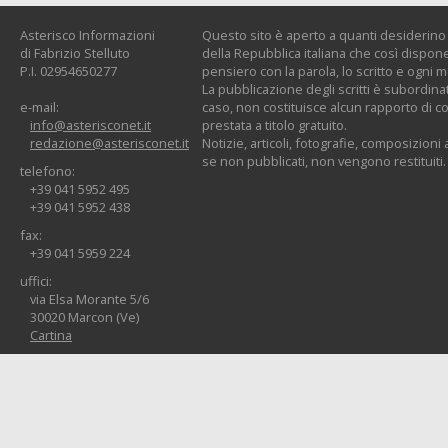
Asterisco Informazioni
Questo sito è aperto a quanti desiderino c
di Fabrizio Stelluto
della Repubblica italiana che così dispone:
P.I. 02954650277
pensiero con la parola, lo scritto e ogni 
La pubblicazione degli scritti è subordinat
e-mail:
caso, non costituisce alcun rapporto di co
info@asterisconet.it
prestata a titolo gratuito.
redazione@asterisconet.it
Notizie, articoli, fotografie, composizioni a
se non pubblicati, non vengono restituiti.
telefono:
+39 041 5952 495
+39 041 5952 438
fax:
+39 041 5959 224
uffici:
via Elsa Morante 5/6
30020 Marcon (Ve)
Cartina