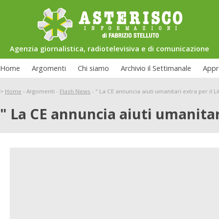
Agenzia giornalistica, radiotelevisiva e di comunicazione
Home
Argomenti
Chi siamo
Archivio il Settimanale
Appr
>
Home
-
Argomenti
-
Flash News
-
" La CE annuncia aiuti umanitari extra per il L
" La CE annuncia aiuti umanitar