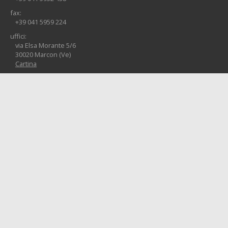
fax:
+39 041 5959 224
uffici:
via Elsa Morante 5/6
30020 Marcon (Ve)
Cartina