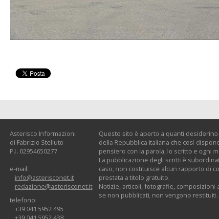
Asterisco Informazioni
Questo sito è aperto a quanti desiderino c
di Fabrizio Stelluto
della Repubblica italiana che così dispone:
P.I. 02954650277
pensiero con la parola, lo scritto e ogni 
La pubblicazione degli scritti è subordinat
e-mail:
caso, non costituisce alcun rapporto di co
info@asterisconet.it
prestata a titolo gratuito.
redazione@asterisconet.it
Notizie, articoli, fotografie, composizioni a
se non pubblicati, non vengono restituiti.
telefono:
+39 041 5952 495
+39 041 5952 438