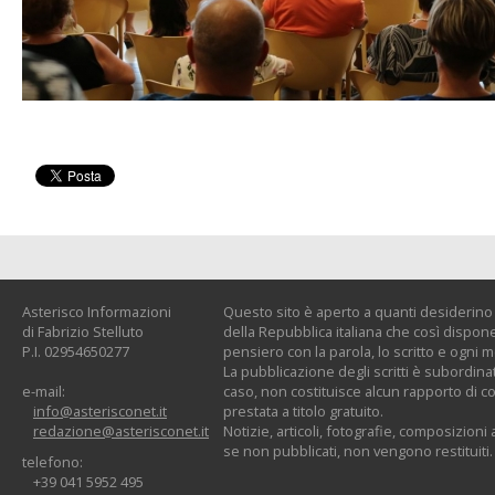
Asterisco Informazioni
Questo sito è aperto a quanti desiderino c
di Fabrizio Stelluto
della Repubblica italiana che così dispone:
P.I. 02954650277
pensiero con la parola, lo scritto e ogni 
La pubblicazione degli scritti è subordinat
e-mail:
caso, non costituisce alcun rapporto di co
info@asterisconet.it
prestata a titolo gratuito.
redazione@asterisconet.it
Notizie, articoli, fotografie, composizioni a
se non pubblicati, non vengono restituiti.
telefono:
+39 041 5952 495