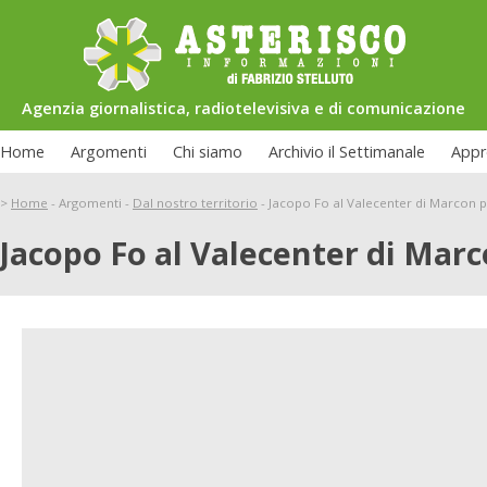
Agenzia giornalistica, radiotelevisiva e di comunicazione
Home
Argomenti
Chi siamo
Archivio il Settimanale
Appr
>
Home
-
Argomenti
-
Dal nostro territorio
-
Jacopo Fo al Valecenter di Marcon p
Jacopo Fo al Valecenter di Marc