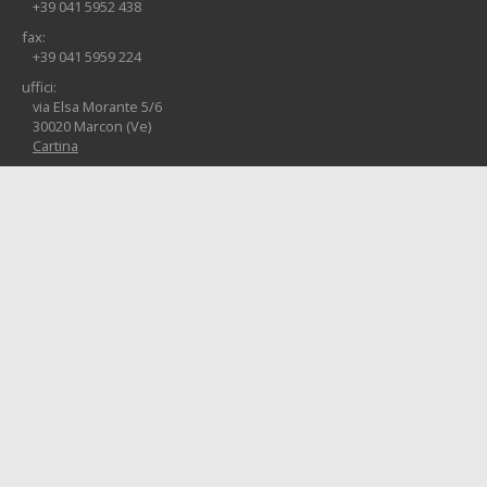
+39 041 5952 438
fax:
+39 041 5959 224
uffici:
via Elsa Morante 5/6
30020 Marcon (Ve)
Cartina