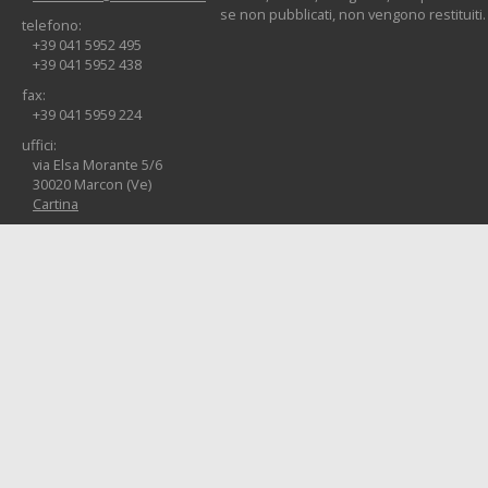
se non pubblicati, non vengono restituiti.
telefono:
+39 041 5952 495
+39 041 5952 438
fax:
+39 041 5959 224
uffici:
via Elsa Morante 5/6
30020 Marcon (Ve)
Cartina