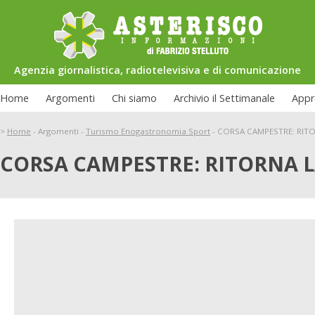
Agenzia giornalistica, radiotelevisiva e di comunicazione
Home
Argomenti
Chi siamo
Archivio il Settimanale
Appr
>
Home
-
Argomenti
-
Turismo Enogastronomia Sport
-
CORSA CAMPESTRE: RIT
CORSA CAMPESTRE: RITORNA L