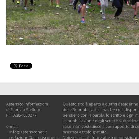
Asterisco Informazioni
Questo sito è aperto a quanti desiderino c
di Fabrizio Stelluto
della Repubblica italiana che così dispone:
P.I. 02954650277
pensiero con la parola, lo scritto e ogni 
La pubblicazione degli scritti è subordinat
e-mail:
caso, non costituisce alcun rapporto di co
info@asterisconet.it
prestata a titolo gratuito.
redazione@asterisconet.it
Notizie, articoli, fotografie, composizioni a