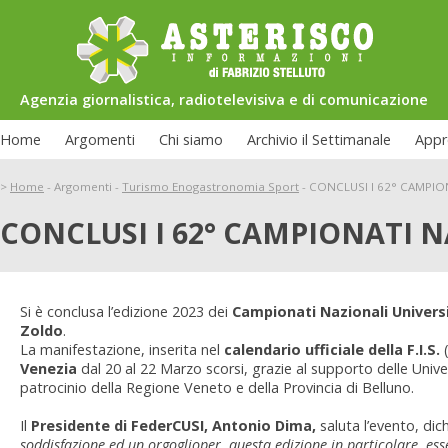
Agenzia giornalistica, radiotelevisiva e di comunicazione
Home
Argomenti
Chi siamo
Archivio il Settimanale
Appr
>
Home
-
Argomenti
-
Turismo Enogastronomia Sport
-
CONCLUSI I 62° CAMPION
CONCLUSI I 62° CAMPIONATI N
Si è conclusa l’edizione 2023 dei
Campionati Nazionali Universi
Zoldo
.
La manifestazione, inserita nel
calendario ufficiale della F.I.S.
Venezia
dal 20 al 22 Marzo scorsi, grazie al supporto delle Univer
patrocinio della Regione Veneto e della Provincia di Belluno.
Il
Presidente di FederCUSI, Antonio Dima,
saluta l’evento, dic
soddisfazione ed un orgoglioper questa edizione in particolare, ess