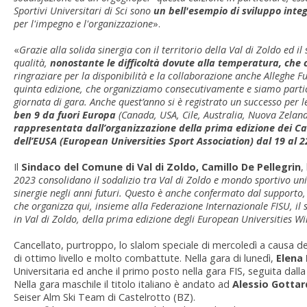
Sportivi Universitari di Sci sono
un bell'esempio di sviluppo integr
per l'impegno e l'organizzazione
».
«
Grazie alla solida sinergia con il territorio della Val di Zoldo ed
qualità,
nonostante le difficoltà dovute alla temperatura, che c
ringraziare per la disponibilità e la collaborazione anche Alleghe Fu
quinta edizione, che organizziamo consecutivamente e siamo particola
giornata di gara. Anche quest’anno si è registrato un successo per le i
ben 9 da fuori Europa
(Canada, USA, Cile, Australia, Nuova Zelan
rappresentata dall’organizzazione della prima edizione dei Ca
dell’EUSA (European Universities Sport Association) dal 19 al 
Il
Sindaco del Comune di Val di Zoldo, Camillo De Pellegrin
,
2023 consolidano il sodalizio tra Val di Zoldo e mondo sportivo uni
sinergie negli anni futuri. Questo è anche confermato dal supporto,
che organizza qui, insieme alla Federazione Internazionale FISU, il s
in Val di Zoldo, della prima edizione degli European Universities
Cancellato, purtroppo, lo slalom speciale di mercoledì a causa de
di ottimo livello e molto combattute. Nella gara di lunedì,
Elena 
Universitaria ed anche il primo posto nella gara FIS, seguita da
Nella gara maschile il titolo italiano è andato ad
Alessio Gottard
Seiser Alm Ski Team di Castelrotto (BZ).