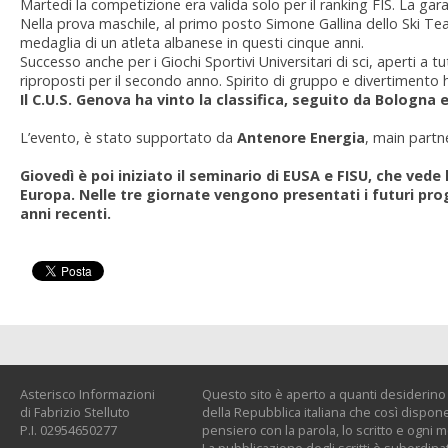
Martedì la competizione era valida solo per il ranking FIS. La gar
Nella prova maschile, al primo posto Simone Gallina dello Ski Te
medaglia di un atleta albanese in questi cinque anni.
Successo anche per i Giochi Sportivi Universitari di sci, aperti a tu
riproposti per il secondo anno. Spirito di gruppo e divertimento h
Il C.U.S. Genova ha vinto la classifica, seguito da Bologna 
L’evento, è stato supportato da
Antenore Energia
, main partn
Giovedì è poi iniziato il seminario di EUSA e FISU, che vede
Europa. Nelle tre giornate vengono presentati i futuri proge
anni recenti.
Asterisco Informazioni
Questo sito è aperto a quanti desiderino c
di Fabrizio Stelluto
della Repubblica italiana che così dispone:
P.I. 02954650277
pensiero con la parola, lo scritto e ogni 
La pubblicazione degli scritti è subordinat