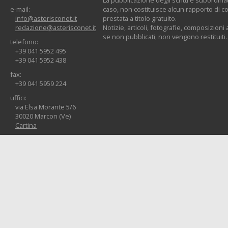
e-mail:
caso, non costituisce alcun rapporto di co
info@asterisconet.it
prestata a titolo gratuito.
redazione@asterisconet.it
Notizie, articoli, fotografie, composizioni a
se non pubblicati, non vengono restituiti.
telefono:
+39 041 5952 495
+39 041 5952 438
fax:
+39 041 5959 224
uffici:
via Elsa Morante 5/6
30020 Marcon (Ve)
Cartina