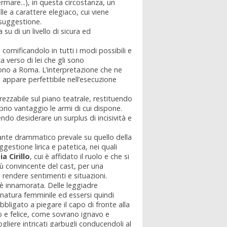
mare...), in questa circostanza, un
e a carattere elegiaco, cui viene
 suggestione.
su di un livello di sicura ed
cornificandolo in tutti i modi possibili e
 verso di lei che gli sono
dono a Roma. L’interpretazione che ne
 appare perfettibile nell’esecuzione
rezzabile sul piano teatrale, restituendo
prio vantaggio le armi di cui dispone.
ndo desiderare un surplus di incisività e
sante drammatico prevale su quello della
estione lirica e patetica, nei quali
ia Cirillo
, cui è affidato il ruolo e che si
iù convincente del cast, per una
 rendere sentimenti e situazioni.
 è innamorata. Delle leggiadre
a natura femminile ed essersi quindi
bbligato a piegare il capo di fronte alla
 e felice, come sovrano ignavo e
liere intricati garbugli conducendoli al