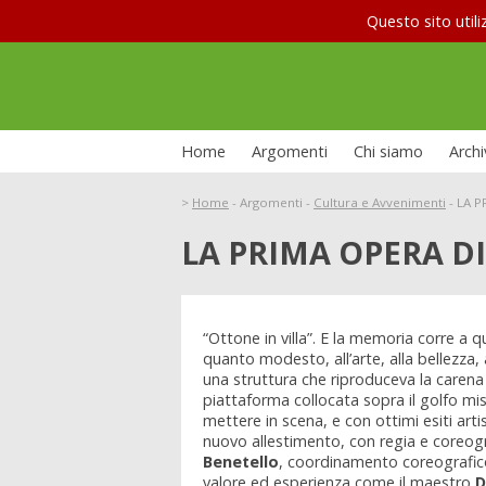
Questo sito utili
Home
Argomenti
Chi siamo
Archi
>
Home
-
Argomenti
-
Cultura e Avvenimenti
-
LA P
LA PRIMA OPERA DI
“Ottone in villa”. E la memoria corre a
quanto modesto, all’arte, alla bellezza, 
una struttura che riproduceva la carena
piattaforma collocata sopra il golfo misti
mettere in scena, e con ottimi esiti arti
nuovo allestimento, con regia e coreogr
Benetello
, coordinamento coreografico
valore ed esperienza come il maestro
D