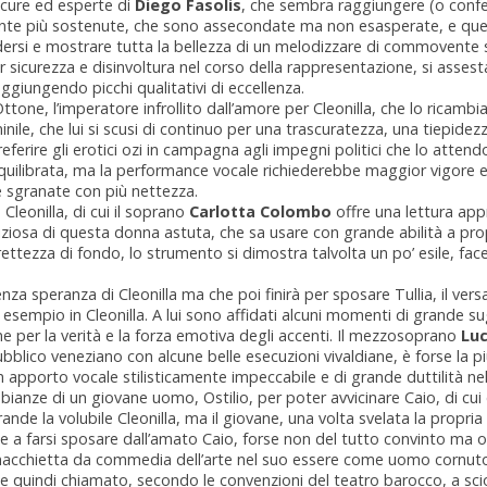
sicure ed esperte di
Diego Fasolis
, che sembra raggiungere (o confer
mente più sostenute, che sono assecondate ma non esasperate, e quell
ndersi e mostrare tutta la bellezza di un melodizzare di commovente
sicurezza e disinvoltura nel corso della rappresentazione, si assesta 
ggiungendo picchi qualitativi di eccellenza.
ttone, l’imperatore infrollito dall’amore per Cleonilla, che lo ricambia 
le, che lui si scusi di continuo per una trascuratezza, una tiepidezza
ferire gli erotici ozi in campagna agli impegni politici che lo atten
 equilibrata, ma la performance vocale richiederebbe maggior vigore e
e sgranate con più nettezza.
Cleonilla, di cui il soprano
Carlotta Colombo
offre una lettura app
aliziosa di questa donna astuta, che sa usare con grande abilità a pro
ettezza di fondo, lo strumento si dimostra talvolta un po’ esile, face
za speranza di Cleonilla ma che poi finirà per sposare Tullia, il ver
empio in Cleonilla. A lui sono affidati alcuni momenti di grande sugg
mine per la verità e la forza emotiva degli accenti. Il mezzosoprano
Luc
blico veneziano con alcune belle esecuzioni vivaldiane, è forse la p
n apporto vocale stilisticamente impeccabile e di grande duttilità nel
mbianze di un giovane uomo, Ostilio, per poter avvicinare Caio, di cui
grande la volubile Cleonilla, ma il giovane, una volta svelata la propri
esce a farsi sposare dall’amato Caio, forse non del tutto convinto ma o
macchietta da commedia dell’arte nel suo essere come uomo cornuto
quindi chiamato, secondo le convenzioni del teatro barocco, a sciog