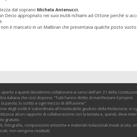
ettezza dal soprano
Michela Antenucci.
 un Decio appropriato nei suoi inutili richiami ad Ottone perché si acc
e.
 non è mancato in un Malibran che presentava qualche posto vuoto r
 aperto a quanti desiderino collaborarvi ai sensi dell'art. 21 della Costituzi
ica italiana che così dispone: "Tutti hanno diritto di manifestare il proprio
la parola, lo scritto e ogni mezzo di diffusione".
one degli scritti è subordinata all'insidacabile giudizio della Redazione; in o
tituisce alcun rapporto di collaborazione con la testata e, quindi, deve inte
olo gratuito.
oli, fotografie, composizioni artistiche e materiali redazionali inviati al sito, 
cati, non vengono restituiti.