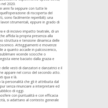
 nel 2020.
ei anni fa seppure con tutte le
 quell’operazione di riscoperta del
i, sono facilmente reperibili): una
 lavori strumentali, eppure in grado di
 e di incisivo impatto teatrale, di un
che affida la propria presenza alla
o struttura e tensione dinamica delle
lcoscenico. Atteggiamenti e movenze
ile a quanto accade in palcoscenico,
a sublimare vicende sciocche o
egista viene baciato dalla grazia e
delle vesti di danzatori e danzatrici e il
che appare nel corso del secondo atto.
i qua e là.
la personalità che gli è attribuita dal
 pur senza rinunciare a interpretare ed
ubblico di oggi.
mosfere con puntualità e con efficacia
cità, si adattano al contesto generale