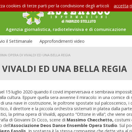
zza cookies di terze parti per la condivisione degli articoli
accetta
r
Agenzia giornalistica, radiotelevisiva e di comunicazione
vio il Settimanale
Approfondimenti video
RIMA OPERA DI VIVALDI ED UNA BELLA REGIA
 VIVALDI ED UNA BELLA REGIA
 quel 15 luglio 2020 quando il covid imperversava e sembrava impossib
alla cultura. Eppure quella sera avvenne il miracolo: in una cornice di 
 di una nave in costruzione, le poltrone spostate sul palcoscenico, i
co, il direttore e la piccola orchestra sistemati in platea dalla parte 
stici, la prima opera di Vivaldi, appunto “Ottone in villa”; che viene o
afia di Giovanni Di Cicco, scene di
Massimo Checchetto,
costumi 
 dell’
Associazione Deos Danse Ensemble Opera Studio
. Sul po
iego Fasolis.
In sostanza è la stessa compagine che dette vita al r