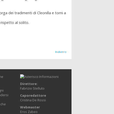
orga dei tradimenti di Cleonilla e torni a
ispetto al solito.
Indietro
one
Direttore:
Fabrizio Stelluto
gni
ndersi
Caporedattore
Cristina De Rossi
anche
Webmaster
Eros Zabeo