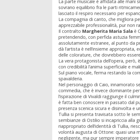
La parte musicale è affidata alle mani 
sovrano equilibrio fra le parti ritmica
lasciato il respiro necessario per espa
La compagnia di canto, che migliora per 
apprezzabile professionalità, pur non ra
Il contralto
Margherita Maria Sala
è O
pretendendo, con perfida astuzia femmini
assolutamente estranee, al punto da pre
dà l’artista è nell’insieme appropriata,
delle colorature, che dovrebbero esser
La vera protagonista dell’opera, però, è 
con credibilità l’anima superficiale e m
Sul piano vocale, ferma restando la corr
spavalderia.
Nel personaggio di Caio, innamorato sen
commedia, che è invece dominante per es
l’ispirazione di Vivaldi raggiunge il cul
è fatta ben conoscere in passato dal pub
presenza scenica sicura e disinvolta e u
Tullia si presenta travisata sotto le se
sembianze di Ostilio si incapriccia alla 
riappropriato dell’identità di Tullia, ri
volontà augusta di Ottone: quasi una 
negligente, ma pur sempre imperatore e 