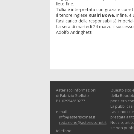
lieto fine.
Tullia è interpretata con grazia e corr
Il tenore inglese
Ruairi Bowe,
infine, è
farsi carico della responsabilità imperial
La sera di martedì 24 marzo il successo
Adolfo Andrighetti
Asterisco Informazioni
Questo sito è
di Fabrizio Stelluto
della Repubbl
P.I. 02954650277
pensiero con 
La pubblicazi
e-mail:
caso, non cos
info@asterisconet.it
prestata a tit
redazione@asterisconet.it
Notizie, artic
se non pubbli
telefono: