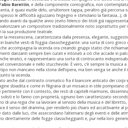
Fabio Barettin
, e della componente coreografica, non contemplata
nta, è quasi inutile dirlo, un’ulteriore tappa, peraltro già percorsa s
pesso le difficoltà aguzzano l’ingegno e stimolano la fantasia...), di
ando avanti da qualche anno (evito l’elenco dei titoli già rappresentat
 a valorizzare un compositore tradizionalmente noto soprattutto per i
la sua produzione teatrale.
r la messinscena, caratterizzata dalla presenza, elegante, suggestiva
 in bianche vesti di foggia classicheggiante: una sorta di coro greco 
 che accompagna la vicenda ora creando gruppi statici che richiaman
imenti danzanti sempre ben curati e intonati a ciò che accade in pa
nche ieratici, e rappresentano una sorta di controcanto indispensab
nel convenzionale e nello stucchevole. È vero, c’è sempre la musica 
 tipo non mancano nella storia dell’opera, ma ben venga se anche il r
iunto la vicenda.
zato anche dal contrasto cromatico fra il biancore anticato dei corpi e 
gine sbiadita e come in filigrana di un mosaico in stile pompeiano 
rtinente con il contesto, dei resti di capitelli marmorei, disseminat
i solisti e lo fanno con proprietà, ognuno ben caratterizzato secondo 
di una regia che sa lavorare al servizio della musica e del libretto,
ce il senso del dramma, per renderlo più chiaro ed accattivante al p
 dato dalle luci, che assecondano l’alternarsi degli eventi e delle at
no direttamente delle fogge classicheggianti e, pur nella loro generi