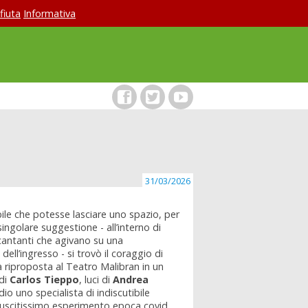
ifiuta
Informativa
31/03/2026
ile che potesse lasciare uno spazio, per
singolare suggestione - all’interno di
 cantanti che agivano su una
dell’ingresso - si trovò il coraggio di
ra riproposta al Teatro Malibran in un
di
Carlos Tieppo
, luci di
Andrea
dio uno specialista di indiscutibile
iuscitissimo esperimento epoca covid,