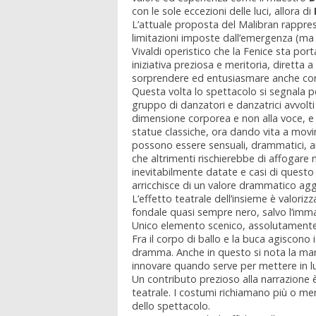
con le sole eccezioni delle luci, allora di
L’attuale proposta del Malibran rapprese
limitazioni imposte dall’emergenza (ma s
Vivaldi operistico che la Fenice sta port
iniziativa preziosa e meritoria, diretta
sorprendere ed entusiasmare anche con 
Questa volta lo spettacolo si segnala pe
gruppo di danzatori e danzatrici avvolti
dimensione corporea e non alla voce, e
statue classiche, ora dando vita a mov
possono essere sensuali, drammatici, a
che altrimenti rischierebbe di affogare 
inevitabilmente datate e casi di questo
arricchisce di un valore drammatico agg
L’effetto teatrale dell’insieme è valoriz
fondale quasi sempre nero, salvo l’imma
Unico elemento scenico, assolutamente pe
Fra il corpo di ballo e la buca agiscono 
dramma. Anche in questo si nota la mano 
innovare quando serve per mettere in lu
Un contributo prezioso alla narrazione è
teatrale. I costumi richiamano più o me
dello spettacolo.