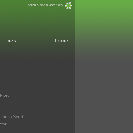
torna al sito di asterisco
mesi
home
Fiere
onomia Sport
tori