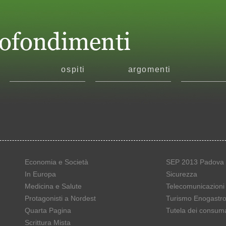
ospiti
argomenti
Economia e Società
SEP 2013 Padova 
In Europa
Sicurezza
Medicina e Salute
Telecomunicazioni
Protagonisti a Nordest
Turismo Enogastr
Quarta Pagina
Tutela dei consuma
Scrittura Mista