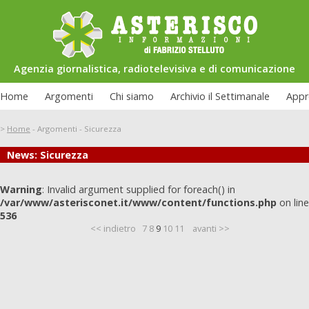
Agenzia giornalistica, radiotelevisiva e di comunicazione
Home
Argomenti
Chi siamo
Archivio il Settimanale
Appr
>
Home
-
Argomenti
-
Sicurezza
News: Sicurezza
Le interviste di Asterisco: Federico
uazione carceraria
Allamprese
Warning
: Invalid argument supplied for foreach() in
/var/www/asterisconet.it/www/content/functions.php
on line
536
<< indietro
7
8
9
10
11
avanti >>