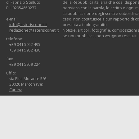
di Fabrizio Stelluto
della Repubblica italiana che così dispone:
P.I. 02954650277
pensiero con la parola, lo scritto e ogni 
La pubblicazione degli scritti è subordinat
e-mail:
caso, non costituisce alcun rapporto di co
info@asterisconet.it
prestata a titolo gratuito.
redazione@asterisconet.it
Notizie, articoli, fotografie, composizioni a
se non pubblicati, non vengono restituiti.
telefono:
+39 041 5952 495
+39 041 5952 438
fax:
+39 041 5959 224
uffici:
via Elsa Morante 5/6
30020 Marcon (Ve)
Cartina