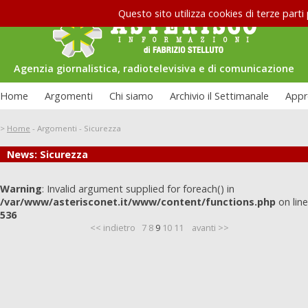
Questo sito utilizza cookies di terze parti
Agenzia giornalistica, radiotelevisiva e di comunicazione
Home
Argomenti
Chi siamo
Archivio il Settimanale
Appr
>
Home
-
Argomenti
-
Sicurezza
News: Sicurezza
Le interviste di Asterisco: Federico
uazione carceraria
Allamprese
Warning
: Invalid argument supplied for foreach() in
/var/www/asterisconet.it/www/content/functions.php
on line
536
<< indietro
7
8
9
10
11
avanti >>