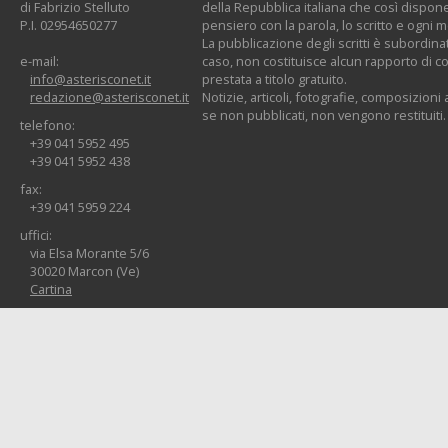
di Fabrizio Stelluto
della Repubblica italiana che così dispone:
P.I. 02954650277
pensiero con la parola, lo scritto e ogni 
La pubblicazione degli scritti è subordinat
e-mail:
caso, non costituisce alcun rapporto di co
info@asterisconet.it
prestata a titolo gratuito.
redazione@asterisconet.it
Notizie, articoli, fotografie, composizioni a
se non pubblicati, non vengono restituiti.
telefono:
+39 041 5952 495
+39 041 5952 438
fax:
+39 041 5959 224
uffici:
via Elsa Morante 5/6
30020 Marcon (Ve)
Cartina