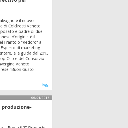
alvagno è il nuovo
e di Coldiretti Veneto.
sposato e padre di due
ronese d’origine, è il
del Frantoio “Redoro” a
.Esperto di marketing
ntare, alla guida dal 2013
op Olio e del Consorzio
avergine Veneto
mprese “Buon Gusto
]
leggi
06/04/2018
o produzione-
to a Roma il 2° Simposio