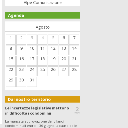
Alpe Comunicazione
Agenda
Agosto
1
2
3
4
5
6
7
8
9
10
11
12
13
14
15
16
17
18
19
20
21
22
23
24
25
26
27
28
29
30
31
Dal nostro territorio
2
Le incertezze legislative mettono
in difficoltà i condominii
7/20
La mancata approvazione dei bilanci
condominiali entro il 30 giugno, a causa delle