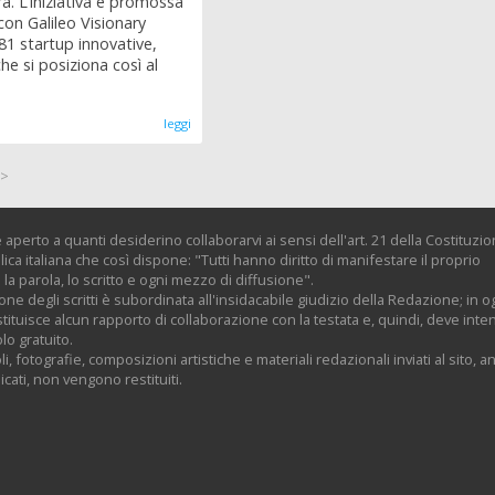
ra. L’iniziativa è promossa
con Galileo Visionary
581 startup innovative,
he si posiziona così al
leggi
>>
 aperto a quanti desiderino collaborarvi ai sensi dell'art. 21 della Costituzi
ica italiana che così dispone: "Tutti hanno diritto di manifestare il proprio
la parola, lo scritto e ogni mezzo di diffusione".
one degli scritti è subordinata all'insidacabile giudizio della Redazione; in o
tituisce alcun rapporto di collaborazione con la testata e, quindi, deve inte
olo gratuito.
oli, fotografie, composizioni artistiche e materiali redazionali inviati al sito, 
cati, non vengono restituiti.