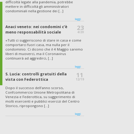
difficoltà legate alla pandemia, potrebbe
mettere in difficoltà gli amministratori
condominiali nella gestione dei [...]
leggi
23
Anaci veneto: nei condomini c’è
meno responsabilità sociale
4/20
«Tutti ci suggeriscono di stare in casa e come
comportarci fuori casa, ma nulla per il
condominio. Ci dicono che il 4 Maggio saremo
liberi di muoverci, ma il Coronavirus
continuerà ad aggredirci, [...]
leggi
11
S. Lucia: controlli gratuiti della
vista con Federottica
12/19
Dopo il successo dell’anno scorso,
Confcommercio Unione Metropolitana di
Venezia e Federottica, su suggerimento di
molti esercenti e pubblici esercizi del Centro
Storico, ripropongono [...]
leggi