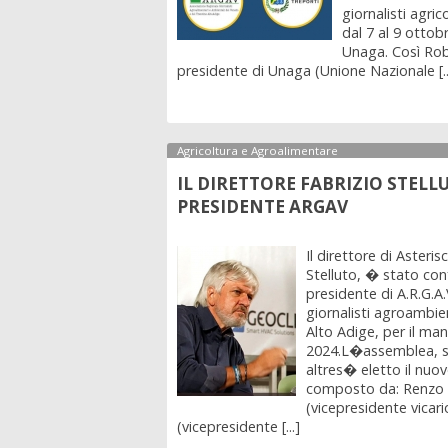
giornalisti agric
dal 7 al 9 ottob
Unaga. Così Ro
presidente di Unaga (Unione Nazionale [..
Agricoltura e Agroalimentare
IL DIRETTORE FABRIZIO STE
PRESIDENTE ARGAV
Il direttore di Asteri
Stelluto, � stato co
presidente di A.R.G.A
giornalisti agroambie
Alto Adige, per il ma
2024.L�assemblea, sv
altres� eletto il nuov
composto da: Renzo 
(vicepresidente vicari
(vicepresidente [...]