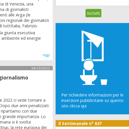
cia di Venezia, una
na di giornalisti
nti alle Arga (le
ni regionali dei giornalisti
di tuttItalia, Fabrizio
la giunta esecutiva
ri, ambiente ed energie
leggi
04/10/2022
 giornalismo
Per richiedere informazioni per le
 2022 ci vede tornare a
inserzioni pubblicitarie su questo
o. Dopo due anni penalizzati
sito clicca qui
 ripartiamo con due
i grande importanza. Lo
imana si è svolta
Il Settimanale n° 637
'Enaj, la rete europea dei