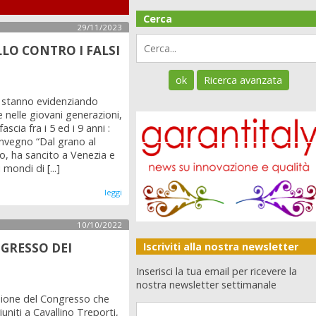
Cerca
29/11/2023
LO CONTRO I FALSI
te, stanno evidenziando
 nelle giovani generazioni,
cia fra i 5 ed i 9 anni :
convegno “Dal grano al
lo, ha sancito a Venezia e
mondi di [...]
leggi
10/10/2022
NGRESSO DEI
Iscriviti alla nostra newsletter
Inserisci la tua email per ricevere la
nostra newsletter settimanale
sione del Congresso che
iuniti a Cavallino Treporti,