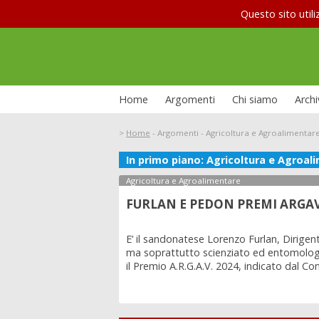
Questo sito utili
Home
Argomenti
Chi siamo
Archi
>
Home
-
Argomenti
-
Agricoltura e Agroalimentar
In primo piano: Agricoltura e Agroal
Le interv
La situazione carceraria
Allampre
Agricoltura e Agroalimentare
FURLAN E PEDON PREMI ARGAV
E’ il sandonatese Lorenzo Furlan, Dirigen
ma soprattutto scienziato ed entomologo
il Premio A.R.G.A.V. 2024, indicato dal Consi