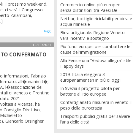
oli; il prossimo week-end,
Commercio online più europeo
re, ci sarà il Congresso
senza distinzioni tra Paesi Ue
berto Zalambani,
Nei bar, bottiglie riciclabili per birra e
.]
acqua minerale
leggi
Birra artigianale: Regione Veneto
vara incentivi e sostegno
19/11/2021
Più fondi europei per combattere le
cause dell’immigrazione
LLUTO CONFERMATO
Alla Fenice una “Vedova allegra” stile
Happy days
2019: l’Italia eleggerà 3
sco Informazioni, Fabrizio
europarlamentari in più di oggi
nfermato, all�unanimit�,
.V., l�associazione dei
In Svezia il progetto pilota per
ntali di Veneto e Trentino
batterie al litio europee
ndato 2021-
Confartigianato misurerà in veneto il
oltasi a Vicenza, ha
peso della burocrazia
o Consiglio Direttivo,
Michieletto
Trasporti pubblici gratis per salvare
o), Giancarlo Orsingher
l’aria delle città