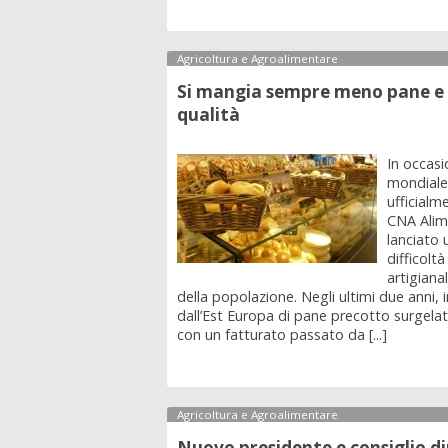
Agricoltura e Agroalimentare
Si mangia sempre meno pane e n
qualità
In occasi
mondiale 
ufficialm
CNA Alim
lanciato 
difficoltà
artigiana
della popolazione. Negli ultimi due anni, i
dall’Est Europa di pane precotto surgel
con un fatturato passato da [...]
Agricoltura e Agroalimentare
Nuovo presidente e consiglio di