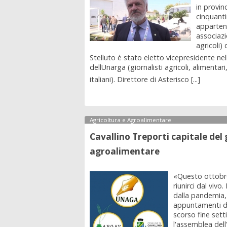
in provin
cinquanti
appartene
associazio
agricoli) 
Stelluto è stato eletto vicepresidente nel
dellUnarga (giornalisti agricoli, alimenta
italiani). Direttore di Asterisco [...]
Agricoltura e Agroalimentare
Cavallino Treporti capitale del
agroalimentare
«Questo ottobre
riunirci dal viv
dalla pandemia,
appuntamenti d
scorso fine sett
l'assemblea dell