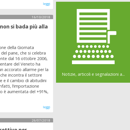
leggi
16/10/2018
on si bada più alla
one della Giornata
del pane, che si celebra
ente dal 16 ottobre 2006,
entare del Veneto ha
un accorato allarme per la
Notizie, articoli e segnalazioni a...
 che incontra il settore
le e il cambio di abitudini
nfatti, l’importazione
ato è aumentata del +91%,
leggi
26/07/2018
rettivo per