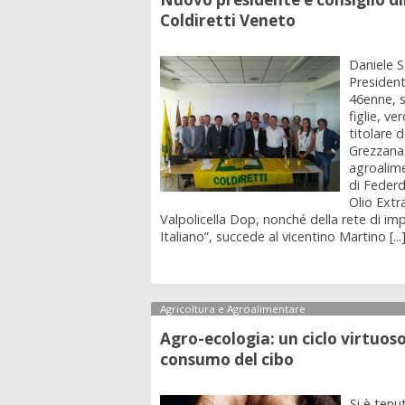
Coldiretti Veneto
Daniele S
President
46enne, 
figlie, ve
titolare 
Grezzana
agroalime
di Federd
Olio Extr
Valpolicella Dop, nonché della rete di i
Italiano”, succede al vicentino Martino [...
Agricoltura e Agroalimentare
Agro-ecologia: un ciclo virtuos
consumo del cibo
Si è tenu