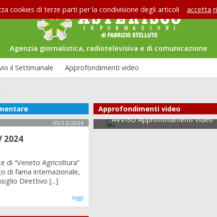
zza cookies di terze parti per la condivisione degli articoli
accetta
r
Agenzia giornalistica, radiotelevisiva e di comunicazione
vio il Settimanale
Approfondimenti video
e
imentare
Approfondimenti video
iste di Asterisco: Federico
se
AVVISO Approfondimenti Video
05/12/2024
 2024
te di “Veneto Agricoltura”
 di fama internazionale,
glio Direttivo [...]
leggi