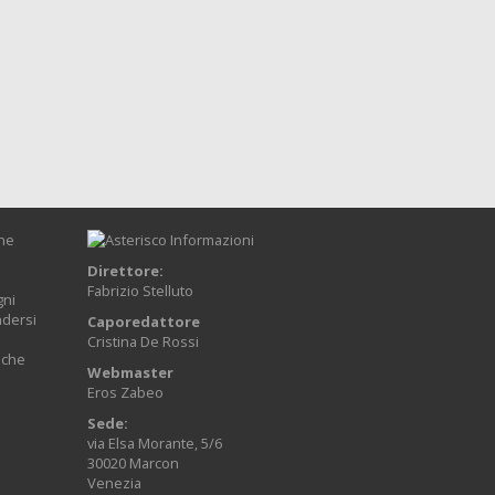
one
Direttore:
Fabrizio Stelluto
gni
ndersi
Caporedattore
Cristina De Rossi
anche
Webmaster
Eros Zabeo
Sede:
via Elsa Morante, 5/6
30020 Marcon
Venezia