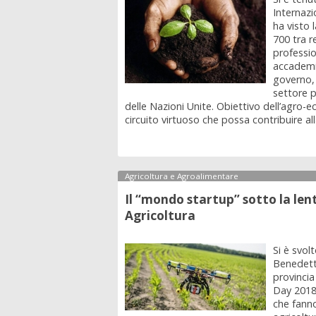
Internazi
ha visto 
700 tra re
professio
accademic
governo, 
settore p
delle Nazioni Unite. Obiettivo dell’agro-e
circuito virtuoso che possa contribuire alla 
Agricoltura e Agroalimentare
Il “mondo startup” sotto la len
Agricoltura
Si è svol
Benedett
provincia
Day 2018
che fanno