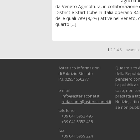
agricoltu
da Veneto Agricoltura, in collaborazione 
District e Start Cube.In Italia operano 8.
delle quali 789 (9,2%) attive nel Veneto, c
quarto [...]
1
2
3
4
5
avanti 
Asterisco Informazioni
Questo sito è
di Fabrizio Stelluto
della Repubbl
P.I. 02954650277
pensiero con 
La pubblicazi
e-mail:
caso, non cos
info@asterisconet.it
prestata a tit
redazione@asterisconet.it
Notizie, artic
se non pubbli
telefono:
+39 041 5952 495
+39 041 5952 438
fax:
+39 041 5959 224