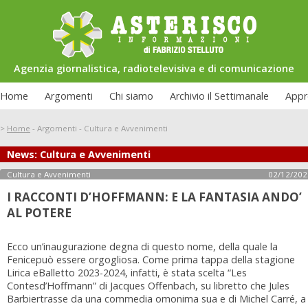
Agenzia giornalistica, radiotelevisiva e di comunicazione
Home
Argomenti
Chi siamo
Archivio il Settimanale
Appr
>
Home
-
Argomenti
-
Cultura e Avvenimenti
News: Cultura e Avvenimenti
Le interviste di Asterisco: Federico
uazione carceraria
Allamprese
Cultura e Avvenimenti
02/12/202
I RACCONTI D’HOFFMANN: E LA FANTASIA ANDO’
AL POTERE
Ecco un’inaugurazione degna di questo nome, della quale la
Fenicepuò essere orgogliosa. Come prima tappa della stagione
Lirica eBalletto 2023-2024, infatti, è stata scelta “Les
Contesd’Hoffmann” di Jacques Offenbach, su libretto che Jules
Barbiertrasse da una commedia omonima sua e di Michel Carré, a