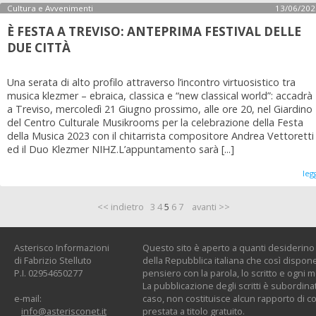
Cultura e Avvenimenti
13/06/202
È FESTA A TREVISO: ANTEPRIMA FESTIVAL DELLE
DUE CITTÀ
Una serata di alto profilo attraverso l’incontro virtuosistico tra
musica klezmer – ebraica, classica e “new classical world”: accadrà
a Treviso, mercoledì 21 Giugno prossimo, alle ore 20, nel Giardino
del Centro Culturale Musikrooms per la celebrazione della Festa
della Musica 2023 con il chitarrista compositore Andrea Vettoretti
ed il Duo Klezmer NIHZ.L’appuntamento sarà [...]
leg
<< indietro
3
4
5
6
7
avanti >>
Asterisco Informazioni
Questo sito è aperto a quanti desiderino c
di Fabrizio Stelluto
della Repubblica italiana che così dispone:
P.I. 02954650277
pensiero con la parola, lo scritto e ogni 
La pubblicazione degli scritti è subordinat
e-mail:
caso, non costituisce alcun rapporto di co
info@asterisconet.it
prestata a titolo gratuito.