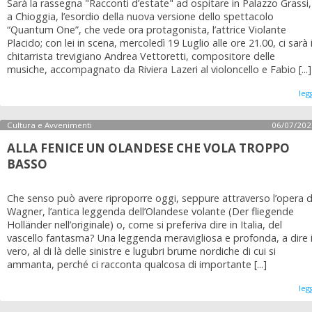
Sarà la rassegna "Racconti d’estate" ad ospitare in Palazzo Grassi,
a Chioggia, l’esordio della nuova versione dello spettacolo
“Quantum One”, che vede ora protagonista, l’attrice Violante
Placido; con lei in scena, mercoledì 19 Luglio alle ore 21.00, ci sarà i
chitarrista trevigiano Andrea Vettoretti, compositore delle
musiche, accompagnato da Riviera Lazeri al violoncello e Fabio [...]
leg
Cultura e Avvenimenti
06/07/202
ALLA FENICE UN OLANDESE CHE VOLA TROPPO
BASSO
Che senso può avere riproporre oggi, seppure attraverso l’opera d
Wagner, l’antica leggenda dell’Olandese volante (Der fliegende
Holländer nell’originale) o, come si preferiva dire in Italia, del
vascello fantasma? Una leggenda meravigliosa e profonda, a dire i
vero, al di là delle sinistre e lugubri brume nordiche di cui si
ammanta, perché ci racconta qualcosa di importante [...]
leg