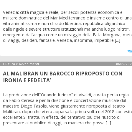
Venezia: città magica e reale, per secoli potenza economica e
militare dominatrice del Mar Mediterraneo e insieme centro di una
vita animatissima e non di rado libertina, repubblica oligarchica
dalle rigide e severe strutture istituzionali ma anche luogo “altro”,
emergente dall’acqua come un miraggio della Fata Morgana, met
di viaggi, desideri, fantasie. Venezia, insomma, irripetibile [...]
leg
Cultura e Avvenimenti
30/09/202
AL MALIBRAN UN BAROCCO RIPROPOSTO CON
IRONIA E FEDELTA’
La produzione dell’”Orlando furioso” di Vivaldi, curata per la regia
da Fabio Ceresa e per la direzione e concertazione musicale dal
maestro Diego Fasolis, viene giustamente riproposta al teatro
Malibran, dopo che vi era apparsa la prima volta nel 2018 con esit
eccellente.Si tratta, in effetti, del tentativo più che riuscito di
presentare al pubblico di oggi, in maniera che possa [...]