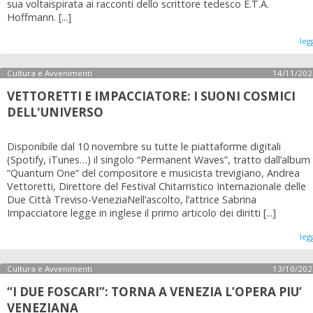
sua voltaispirata ai racconti dello scrittore tedesco E.T.A.
Hoffmann. [...]
leg
Cultura e Avvenimenti
14/11/202
VETTORETTI E IMPACCIATORE: I SUONI COSMICI
DELL'UNIVERSO
Disponibile dal 10 novembre su tutte le piattaforme digitali
(Spotify, iTunes…) il singolo “Permanent Waves”, tratto dall’album
“Quantum One” del compositore e musicista trevigiano, Andrea
Vettoretti, Direttore del Festival Chitarristico Internazionale delle
Due Città Treviso-VeneziaNell’ascolto, l’attrice Sabrina
Impacciatore legge in inglese il primo articolo dei diritti [...]
leg
Cultura e Avvenimenti
13/10/202
“I DUE FOSCARI”: TORNA A VENEZIA L’OPERA PIU’
VENEZIANA