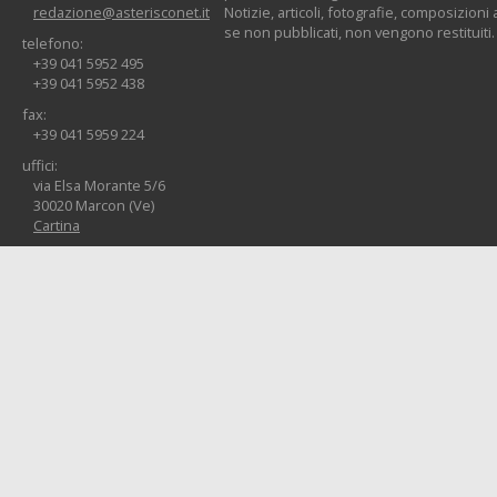
redazione@asterisconet.it
Notizie, articoli, fotografie, composizioni a
se non pubblicati, non vengono restituiti.
telefono:
+39 041 5952 495
+39 041 5952 438
fax:
+39 041 5959 224
uffici:
via Elsa Morante 5/6
30020 Marcon (Ve)
Cartina